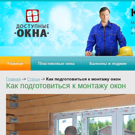
М
с
и 
Главная
Пластиковые окна
Балконы и лоджии
На главную
->
->
Как подготовиться к монтажу окон
Главная
Статьи
Как подготовиться к монтажу окон