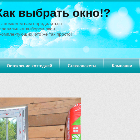
Как выбрать окно!?
ы поможем вам опредилиться
 правильным выбором окон
комплектующих, это же так просто!
Остекление коттеджей
Стеклопакеты
Компании