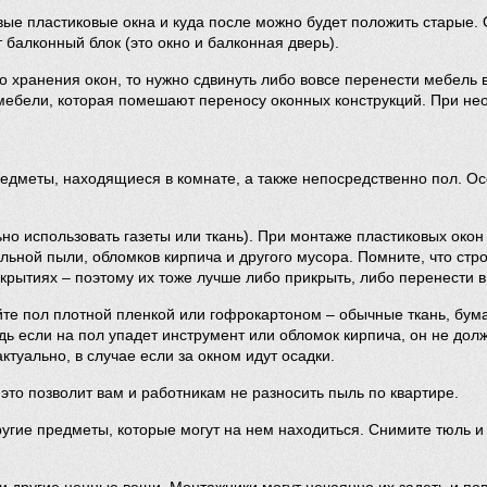
овые пластиковые окна и куда после можно будет положить старые.
балконный блок (это окно и балконная дверь).
го хранения окон, то нужно сдвинуть либо вовсе перенести мебель
 мебели, которая помешают переносу оконных конструкций. При нео
едметы, находящиеся в комнате, а также непосредственно пол. Ос
о использовать газеты или ткань). При монтаже пластиковых окон
ьной пыли, обломков кирпича и другого мусора. Помните, что строи
крытиях – поэтому их тоже лучше либо прикрыть, либо перенести в 
е пол плотной пленкой или гофрокартоном – обычные ткань, бумаг
 если на пол упадет инструмент или обломок кирпича, он не долже
ктуально, в случае если за окном идут осадки.
 это позволит вам и работникам не разносить пыль по квартире.
ругие предметы, которые могут на нем находиться. Снимите тюль и 
 другие ценные вещи. Монтажники могут нечаянно их задеть и пов