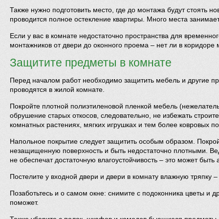
Также нужно подготовить место, где до монтажа будут стоять н
проводится полное остекление квартиры. Много места занимает 
Если у вас в комнате недостаточно пространства для временно
монтажников от двери до оконного проема – нет ли в коридоре
Защитите предметы в комнате
Перед началом работ необходимо защитить мебель и другие пр
проводятся в жилой комнате.
Покройте плотной полиэтиленовой пленкой мебель (нежелательн
обрушение старых откосов, следовательно, не избежать строител
комнатных растениях, мягких игрушках и тем более ковровых по
Напольное покрытие следует защитить особым образом. Покройт
незащищенную поверхность и быть недостаточно плотными. Ведь
не обеспечат достаточную влагоустойчивость – это может быть а
Постелите у входной двери и двери в комнату влажную тряпку –
Позаботьтесь и о самом окне: снимите с подоконника цветы и д
поможет.
Также уберите с полок, шкафов и комодов бьющиеся предметы и