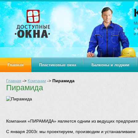
М
с
и 
Главная
Пластиковые окна
Балконы и лоджии
На главную
->
->
Пирамида
Главная
Компании
Пирамида
Компания «ПИРАМИДА» является одним из ведущих предприяти
С января 2003г. мы проектируем, производим и устанавливаем