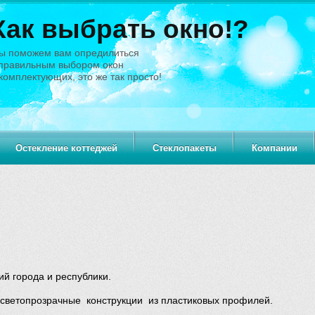
Как выбрать окно!?
ы поможем вам опредилиться
 правильным выбором окон
комплектующих, это же так просто!
Остекление коттеджей
Стеклопакеты
Компании
й города и республики.
 светопрозрачные конструкции из пластиковых профилей.